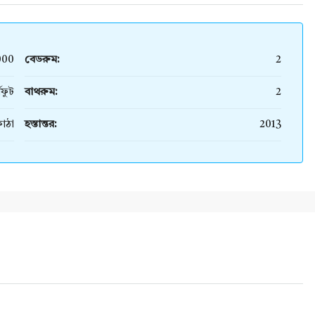
000
বেডরুম:
2
গফুট
বাথরুম:
2
াঠা
হস্তান্তর:
2013