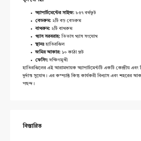
মূল বৈশিষ্ট্য:
অ্যাপার্টমেন্টের সাইজ:
৮৫৭ বর্গফুট
বেডরুম:
২টি বড় বেডরুম
বাথরুম:
২টি বাথরুম
গ্যাস সরবরাহ:
তিতাস গ্যাস সংযোগ
স্থানঃ
হাতিরঝিল
জমির আকার:
১০ কাঠা প্লট
ফেসিং:
দক্ষিণমুখী
হাতিরঝিলের এই আরামদায়ক অ্যাপার্টমেন্টটি একটি কেন্দ্রীয় এবং
দুর্দান্ত সুযোগ। এর কম্প্যাক্ট কিন্তু কার্যকরী বিন্যাস এবং শহ
পছন্দ।
বিস্তারিত