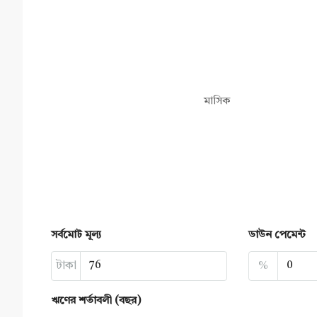
মাসিক
সর্বমোট মূল্য
ডাউন পেমেন্ট
টাকা
%
ঋণের শর্তাবলী (বছর)