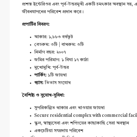
প্রশস্ত ইন্টেরিওর এবং পূর্ব-উত্তরমুখী একটি চমৎকার অবস্থান সহ
জীবনযাপনের পরিবেশ প্রদান করে।
প্রপার্টির বিবরণ:
আকার: ১,৮৮৩ বর্গফুট
বেডরুম: ৩টি | বাথরুম: ৩টি
নির্মাণ বছর: ২০০৭
জমির পরিমাণ: ১ বিঘা ১৭ কাঠা
মুখোমুখি: পূর্ব-উত্তর
পার্কিং:
১টি জায়গা
গ্যাস:
তিতাস সংযোগ
বৈশিষ্ট্য ও সুযোগ-সুবিধা:
সুপরিকল্পিত থাকার এবং খাওয়ার জায়গা
Secure residential complex with commercial facil
স্কুল, স্বাস্থ্যসেবা এবং শপিংয়ের কাছাকাছি সেরা অবস্থান
একচেটিয়া সম্প্রদায় পরিবেশ