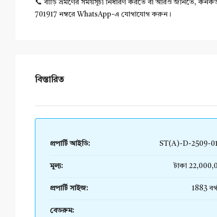
📞 বাড়ি ভ্রমণের সময়সূচী নির্ধারণ করতে বা আরও জানতে, কনক
701917 নম্বরে WhatsApp-এ যোগাযোগ করুন।
বিস্তারিত
প্রপার্টি আইডি:
ST(A)-D-2509-0
মূল্য:
টাকা 22,000,
প্রপার্টি সাইজ:
1883 বর্
বেডরুম: