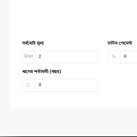
সর্বমোট মূল্য
ডাউন পেমেন্ট
টাকা
%
ঋণের শর্তাবলী (বছর)