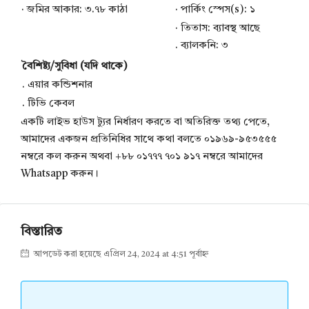
· জমির আকার: ৩.৭৮ কাঠা
· পার্কিং স্পেস(s): ১
· তিতাস: ব্যাবস্থ আছে
. ব্যালকনি: ৩
বৈশিষ্ট্য/সুবিধা (যদি থাকে)
. এয়ার কন্ডিশনার
. টিভি কেবল
একটি লাইভ হাউস ট্যুর নির্ধারণ করতে বা অতিরিক্ত তথ্য পেতে,
আমাদের একজন প্রতিনিধির সাথে কথা বলতে ০১৯৬৯-৯৫৩৫৫৫
নম্বরে কল করুন অথবা +৮৮ ০১৭৭৭ ৭০১ ৯১৭ নম্বরে আমাদের
Whatsapp করুন।
বিস্তারিত
আপডেট করা হয়েছে এপ্রিল 24, 2024 at 4:51 পূর্বাহ্ন