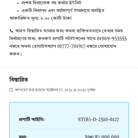
প্রশস্ত দিবালোক সহ কর্নার ইউনিট
একটি নিরাপদ এবং মর্যাদাপূর্ণ সম্প্রদায়ে অবস্থিত
আকাঙ্ক্ষিত মূল্য: ৮.২০ কোটি টাকা
📞 আরও বিস্তারিত জানার জন্য অথবা ব্যক্তিগতভাবে দেখার সময়
নির্ধারণের জন্য, কনকর্ড প্রপার্টি সলিউশনের সাথে 01969-953555
নম্বরে অথবা হোয়াটসঅ্যাপ 01777-701917 নম্বরে যোগাযোগ
করুন।
বিস্তারিত
আপডেট করা হয়েছে অক্টোবর 27, 2025 at 10:41 পূর্বাহ্ন
প্রপার্টি আইডি:
ST(B)-D-2510-0127
মূল্য:
টাকা 82,000,000