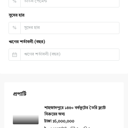
%
সুদের হার
%
ঋণের শর্তাবলী (বছর)
প্রপার্টি
শাহজাদপুরে ১৪৫০ বর্গফুটের তৈরি ফ্ল্যাট
বিক্রয়ের জন্য
টাকা 16,000,000