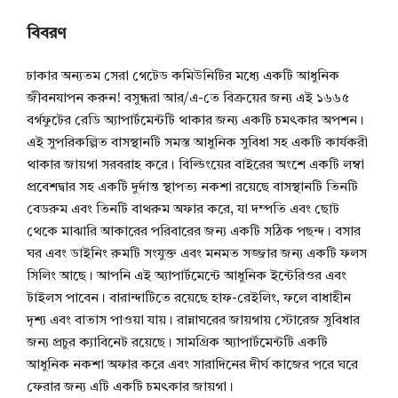
বিবরণ
ঢাকার অন্যতম সেরা গেটেড কমিউনিটির মধ্যে একটি আধুনিক
জীবনযাপন করুন! বসুন্ধরা আর/এ-তে বিক্রয়ের জন্য এই ১৬৬৫
বর্গফুটের রেডি অ্যাপার্টমেন্টটি থাকার জন্য একটি চমৎকার অপশন।
এই সুপরিকল্পিত বাসস্থানটি সমস্ত আধুনিক সুবিধা সহ একটি কার্যকরী
থাকার জায়গা সরবরাহ করে। বিল্ডিংয়ের বাইরের অংশে একটি লম্বা
প্রবেশদ্বার সহ একটি দুর্দান্ত স্থাপত্য নকশা রয়েছে বাসস্থানটি তিনটি
বেডরুম এবং তিনটি বাথরুম অফার করে, যা দম্পতি এবং ছোট
থেকে মাঝারি আকারের পরিবারের জন্য একটি সঠিক পছন্দ। বসার
ঘর এবং ডাইনিং রুমটি সংযুক্ত এবং মনমত সজ্জার জন্য একটি ফলস
সিলিং আছে। আপনি এই অ্যাপার্টমেন্টে আধুনিক ইন্টেরিওর এবং
টাইলস পাবেন। বারান্দাটিতে রয়েছে হাফ-রেইলিং, ফলে বাধাহীন
দৃশ্য এবং বাতাস পাওয়া যায়। রান্নাঘরের জায়গায় স্টোরেজ সুবিধার
জন্য প্রচুর ক্যাবিনেট রয়েছে। সামগ্রিক অ্যাপার্টমেন্টটি একটি
আধুনিক নকশা অফার করে এবং সারাদিনের দীর্ঘ কাজের পরে ঘরে
ফেরার জন্য এটি একটি চমৎকার জায়গা।