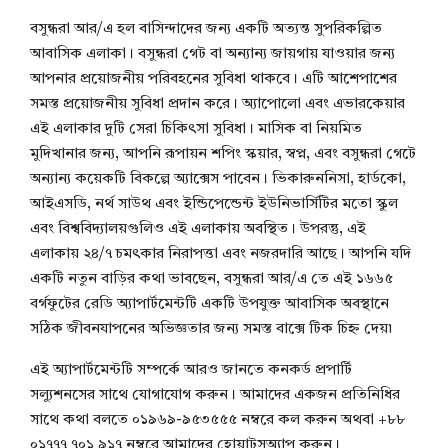
বসুন্ধরা আর/এ হল বাসিন্দাদের জন্য একটি অত্যন্ত সুপরিকল্পিত
আবাসিক এলাকা। বসুন্ধরা গেট বা অন্যান্য জায়গায় যাওয়ার জন্য
আপনার প্রয়োজনীয় পরিবহনের সুবিধা থাকবে। এটি আশেপাশের
সমস্ত প্রয়োজনীয় সুবিধা প্রদান করে। অ্যাপোলো এবং এভারকেয়ার
এই এলাকার দুটি সেরা চিকিৎসা সুবিধা। মাসিক বা নিয়মিত
মুদিখানার জন্য, আপনি রূপায়ন শপিং স্কয়ার, স্বপ্ন, এবং বসুন্ধরা গেটে
অন্যান্য কয়েকটি বিকল্পে অ্যাক্সেস পাবেন। ভিকারুননিসা, হার্ডকো,
আইএসডি, নর্থ সাউথ এবং ইন্ডিপেন্ডেন্ট ইউনিভার্সিটির মতো স্কুল
এবং বিশ্ববিদ্যালয়গুলিও এই এলাকায় অবস্থিত। উপরন্তু, এই
এলাকায় ২৪/৭ চমৎকার নিরাপত্তা এবং নজরদারি আছে। আপনি যদি
একটি নতুন বাড়ির কথা ভাবছেন, বসুন্ধরা আর/এ তে এই ১৬৬৫
বর্গফুটের রেডি অ্যাপার্টমেন্টটি একটি উপযুক্ত আবাসিক অবস্থানে
সঠিক জীবনযাপনের অভিজ্ঞতার জন্য সমস্ত বাক্সে টিক চিহ্ন দেয়৷
এই অ্যাপার্টমেন্টটি সম্পর্কে আরও জানতে কনকর্ড প্রপার্টি
সল্যুশনসের সাথে যোগাযোগ করুন। আমাদের একজন প্রতিনিধির
সাথে কথা বলতে ০১৯৬৯-৯৫৩৫৫৫ নম্বরে কল করুন অথবা +৮৮
০১৭৭৭ ৭০১ ৯১৭ নম্বরে আমাদের হোয়াটসঅ্যাপ করুন।