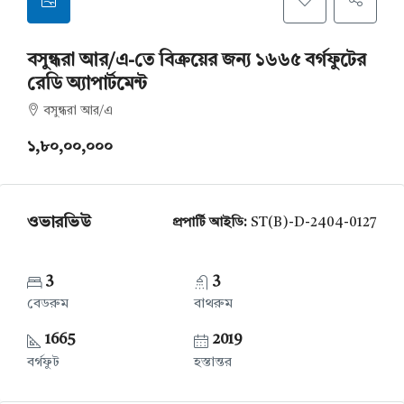
বসুন্ধরা আর/এ-তে বিক্রয়ের জন্য ১৬৬৫ বর্গফুটের
রেডি অ্যাপার্টমেন্ট
বসুন্ধরা আর/এ
১,৮০,০০,০০০​​
ওভারভিউ
প্রপার্টি আইডি:
ST(B)-D-2404-0127
3
3
বেডরুম
বাথরুম
1665
2019
বর্গফুট
হস্তান্তর