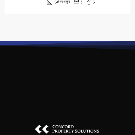
1362
বর্গফুট
3
3