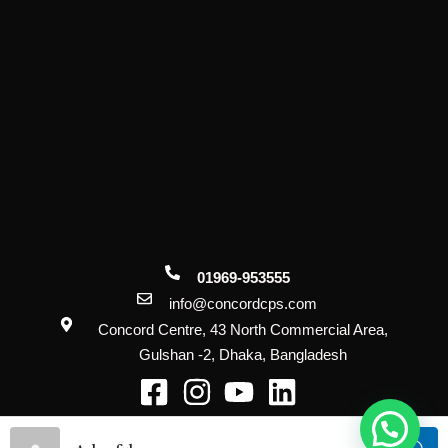
01969-953555
info@concordcps.com
Concord Centre, 43 North Commercial Area,
Gulshan -2, Dhaka, Bangladesh
@2026 Concord Property Solutions. All
Rights Reserved.