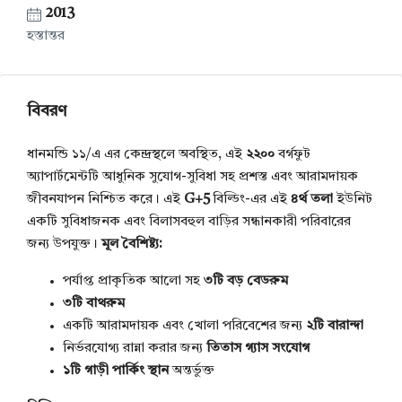
2013
হস্তান্তর
বিবরণ
ধানমন্ডি ১১/এ এর কেন্দ্রস্থলে অবস্থিত, এই
২২০০
বর্গফুট
অ্যাপার্টমেন্টটি আধুনিক সুযোগ-সুবিধা সহ প্রশস্ত এবং আরামদায়ক
জীবনযাপন নিশ্চিত করে। এই
G+5
বিল্ডিং-এর এই
৪র্থ তলা
ইউনিট
একটি সুবিধাজনক এবং বিলাসবহুল বাড়ির সন্ধানকারী পরিবারের
জন্য উপযুক্ত।
মূল বৈশিষ্ট্য:
পর্যাপ্ত প্রাকৃতিক আলো সহ
৩টি বড় বেডরুম
৩টি বাথরুম
একটি আরামদায়ক এবং খোলা পরিবেশের জন্য
২টি বারান্দা
নির্ভরযোগ্য রান্না করার জন্য
তিতাস গ্যাস সংযোগ
১টি গাড়ী পার্কিং স্থান
অন্তর্ভুক্ত