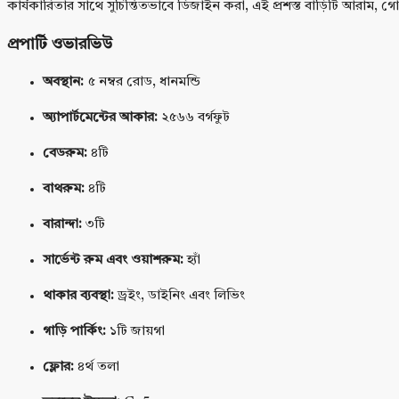
কার্যকারিতার সাথে সুচিন্তিতভাবে ডিজাইন করা, এই প্রশস্ত বাড়িটি আরাম, গো
প্রপার্টি ওভারভিউ
অবস্থান:
৫ নম্বর রোড, ধানমন্ডি
অ্যাপার্টমেন্টের আকার:
২৫৬৬ বর্গফুট
বেডরুম:
৪টি
বাথরুম:
৪টি
বারান্দা:
৩টি
সার্ভেন্ট রুম এবং ওয়াশরুম:
হ্যাঁ
থাকার ব্যবস্থা:
ড্রইং, ডাইনিং এবং লিভিং
গাড়ি পার্কিং:
১টি জায়গা
ফ্লোর:
৪র্থ তলা