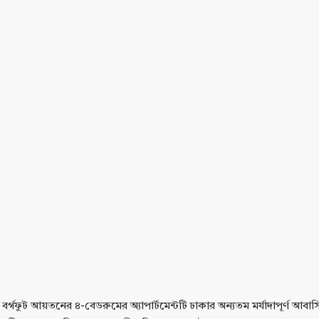
 বর্গফুট আয়তনের ৪-বেডরুমের অ্যাপার্টমেন্টটি ঢাকার অন্যতম মর্যাদাপূর্ণ আ