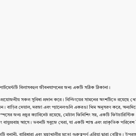
অ্যাপার্টমেন্টটি বিলাসবহুল জীবনযাপনের জন্য একটি সঠিক ঠিকানা।
বং প্রয়োজনীয় সকল সুবিধা প্রদান করে। বিল্ডিংয়ের সামনের অংশটিতে রয়েছে খোলা
 বাড়ির দেয়াল, দরজা এবং প্যানেলগুলি একরঙা থিম অনুসরণ করে, অন্যদিকে বিভি
েজ স্পেসের জন্য প্রচুর ক্যাবিনেট রয়েছে, মেটাল ফিনিশিং সহ, একটি ফিউচারিস্ট
বং বায়ুপ্রবাহ আসে। ভবনটি সবুজে ঘেরা, যা একটি শান্ত এবং প্রাকৃতিক পরিবে
ানী, বারিধারা এবং মহাখালীর মতো গুরুত্বপূর্ণ এরিয়া দ্বারা বেষ্টিত। উপরন্তু, 