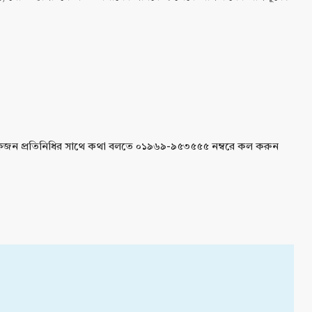
 একজন প্রতিনিধির সাথে কথা বলতে ০১৯৬৯-৯৫৩৫৫৫ নম্বরে কল করুন