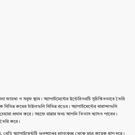
 জায়গা ও সবুজ স্থান। অ্যাপার্টমেন্টের ইন্টেরিওরটি সুচিন্তিতভাবে তৈরি
ন্ন রুমের টাইলগুলি বিভিন্ন রঙের। অ্যাপার্টমেন্টের বারান্দাগুলি
িক চেহারা প্রদান করে। সহজে রান্নার জন্য আপনি তিতাস গ্যাসও পাবেন।
শ তৈরি করে।
রেডি অ্যাপার্টমেন্টটি গুলশানের প্রাণকেন্দ্র থেকে মাত্র কয়েক ধাপ দূরে।