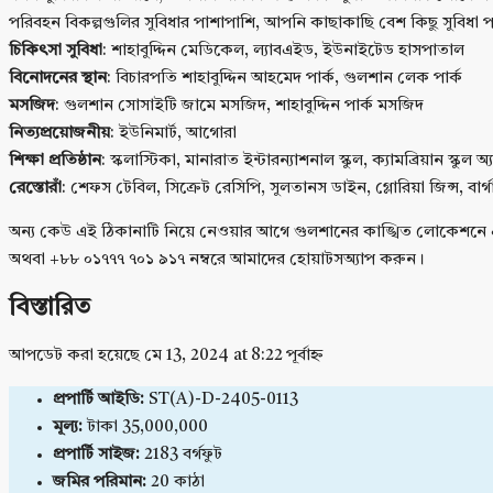
পরিবহন বিকল্পগুলির সুবিধার পাশাপাশি, আপনি কাছাকাছি বেশ কিছু সুবিধা 
চিকিৎসা সুবিধা
: শাহাবুদ্দিন মেডিকেল, ল্যাবএইড, ইউনাইটেড হাসপাতাল
বিনোদনের স্থান
: বিচারপতি শাহাবুদ্দিন আহমেদ পার্ক, গুলশান লেক পার্ক
মসজিদ
: গুলশান সোসাইটি জামে মসজিদ, শাহাবুদ্দিন পার্ক মসজিদ
নিত্যপ্রয়োজনীয়
: ইউনিমার্ট, আগোরা
শিক্ষা প্রতিষ্ঠান
: স্কলাস্টিকা, মানারাত ইন্টারন্যাশনাল স্কুল, ক্যামব্রিয়ান স্কুল 
রেস্তোরাঁ
: শেফস টেবিল, সিক্রেট রেসিপি, সুলতানস ডাইন, গ্লোরিয়া জিন্স, বার্
অন্য কেউ এই ঠিকানাটি নিয়ে নেওয়ার আগে গুলশানের কাঙ্খিত লোকেশনে 
অথবা +৮৮ ০১৭৭৭ ৭০১ ৯১৭ নম্বরে আমাদের হোয়াটসঅ্যাপ করুন।
বিস্তারিত
আপডেট করা হয়েছে মে 13, 2024 at 8:22 পূর্বাহ্ন
প্রপার্টি আইডি:
ST(A)-D-2405-0113
মূল্য:
টাকা 35,000,000
প্রপার্টি সাইজ:
2183 বর্গফুট
জমির পরিমান:
20 কাঠা