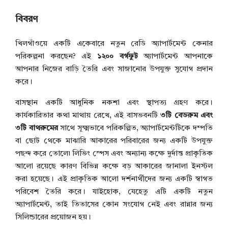
বিবরণ
খিলগাঁওয়ে একটি একেবারে নতুন রেডি অ্যাপার্টমেন্ট কেনার
পরিকল্পনা করছেন? এই
১২০০ বর্গফুট
অ্যাপার্টমেন্ট আপনাকে
আপনার নিজের বাড়ি তৈরি এবং সাজানোর উপযুক্ত সুযোগ প্রদান
করে।
বাসস্থান একটি আধুনিক নকশা এবং স্থাপত্য গ্রহণ করে।
কার্যকারিতার কথা মাথায় রেখে, এই বাসভবনটি
৩টি বেডরুম এবং
৩টি বাথরুমের
সাথে সূক্ষ্মভাবে পরিকল্পিত, অ্যাপার্টমেন্টটিকে দম্পতি
বা ছোট থেকে মাঝারি আকারের পরিবারের জন্য একটি উপযুক্ত
পছন্দ করে তোলে৷ লিভিং স্পেস এবং অন্যান্য কক্ষে দুর্দান্ত প্রাকৃতিক
আলো রয়েছে কারণ বিভিন্ন কক্ষে বড় আকারের জানালা ইনস্টল
করা হয়েছে। এই প্রাকৃতিক আলো দর্শনার্থীদের জন্য একটি স্বাগত
পরিবেশ তৈরি করে। যাইহোক, যেহেতু এটি একটি নতুন
অ্যাপার্টমেন্ট, তাই তিতাসের কোন সংযোগ নেই এবং রান্নার জন্য
সিলিন্ডারের প্রয়োজন হয়।