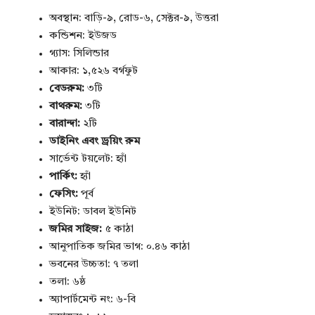
অবস্থান: বাড়ি-৯, রোড-৬, সেক্টর-৯, উত্তরা
কন্ডিশন: ইউজড
গ্যাস: সিলিন্ডার
আকার: ১,৫২৬ বর্গফুট
বেডরুম:
৩টি
বাথরুম:
৩টি
বারান্দা:
২টি
ডাইনিং এবং ড্রয়িং রুম
সার্ভেন্ট টয়লেট: হ্যাঁ
পার্কিং:
হ্যাঁ
ফেসিং:
পূর্ব
ইউনিট: ডাবল ইউনিট
জমির সাইজ:
৫ কাঠা
আনুপাতিক জমির ভাগ: ০.৪৬ কাঠা
ভবনের উচ্চতা: ৭ তলা
তলা: ৬ষ্ঠ
অ্যাপার্টমেন্ট নং: ৬-বি