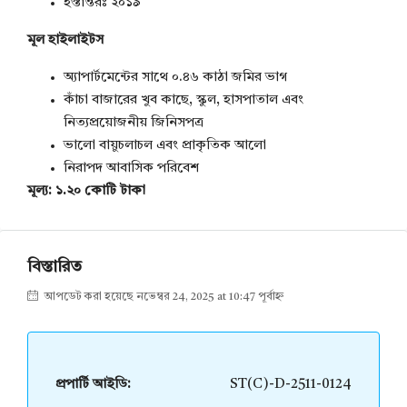
হস্তান্তরঃ ২০১৯
মূল হাইলাইটস
অ্যাপার্টমেন্টের সাথে ০.৪৬ কাঠা জমির ভাগ
কাঁচা বাজারের খুব কাছে, স্কুল, হাসপাতাল এবং
নিত্যপ্রয়োজনীয় জিনিসপত্র
ভালো বায়ুচলাচল এবং প্রাকৃতিক আলো
নিরাপদ আবাসিক পরিবেশ
মূল্য:
১.২০ কোটি টাকা
বিস্তারিত
আপডেট করা হয়েছে নভেম্বর 24, 2025 at 10:47 পূর্বাহ্ন
প্রপার্টি আইডি:
ST(C)-D-2511-0124