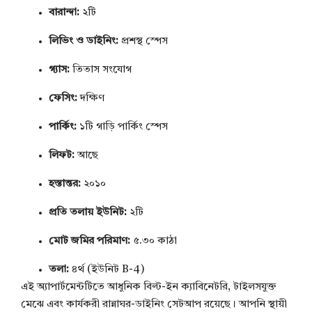
বারান্দা:
২টি
লিভিং ও ডাইনিং:
প্রশস্থ স্পেস
গ্যাস:
তিতাস সংযোগ
ফেসিং:
দক্ষিণ
পার্কিং:
১টি গাড়ি পার্কিং স্পেস
লিফট:
আছে
হস্তান্তর:
২০১০
প্রতি তলায় ইউনিট:
২টি
মোট জমির পরিমাণ:
৫.৩০ কাঠা
তলা:
৪র্থ (ইউনিট B-4)
এই অ্যাপার্টমেন্টটিতে আধুনিক বিল্ট-ইন ক্যাবিনেটরি, টাইলসযুক্ত
মেঝে এবং কার্যকরী রান্নাঘর-ডাইনিং সেটআপ রয়েছে। আপনি স্থায়ী