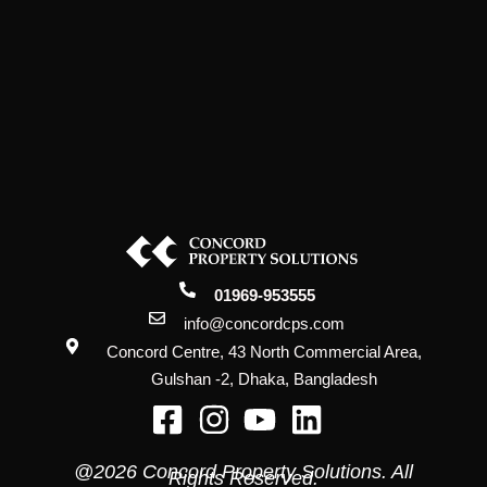
01969-953555
info@concordcps.com
Concord Centre, 43 North Commercial Area,
Gulshan -2, Dhaka, Bangladesh
@2026 Concord Property Solutions. All
Rights Reserved.