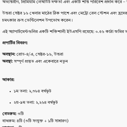
অভ্যন্তরীণ, প্রিমিয়াম লেআউট দক্ষতা এবং একটি শান্ত পরিবেশ প্রদান করে – 
উত্তরা সেক্টর ১৬ খেলার মাঠের ঠিক পাশে এবং মেট্রো রেল স্টেশন এবং হ্রদের ক
চমৎকার ক্রস ভেন্টিলেশন উপভোগ করেন।
এই অ্যাপার্টমেন্টগুলির একটি শক্তিশালী ইউএসপি রয়েছে: ০.৫৬ কাঠা জমির ভা
প্রপার্টির বিবরণ:
অবস্থান:
রোড-৪/এ, সেক্টর-১৬, উত্তরা
অবস্থা:
সম্পূর্ণ প্রস্তুত এবং একেবারে নতুন
আকার:
১ম তলা: ২,৩৮৪ বর্গফুট
২য়-৯ম তলা: ২,২৬৪ বর্গফুট
বেডরুম:
৩টি
বাথরুম: ৪টি (৩টি সংযুক্ত + ১টি সাধারণ)