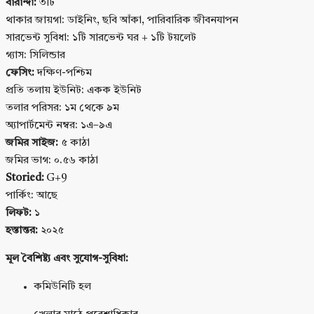
বারান্দা:
৩টি
থাকার জায়গা: ডাইনিং, ছবি আঁকা, পারিবারিক জীবনযাপন
সারভেন্ট সুবিধা: ১টি সারভেন্ট ঘর + ১টি টয়লেট
গ্যাস: সিলিন্ডার
ফেসিং:
দক্ষিণ-পশ্চিম
প্রতি তলায় ইউনিট: একক ইউনিট
তলার পরিসর: ১ম থেকে ৯ম
অ্যাপার্টমেন্ট নম্বর: ১এ–৯এ
জমির সাইজ:
৫ কাঠা
জমির ভাগ: ০.৫৬ কাঠা
Storied:
G+9
পার্কিং: আছে
লিফট:
১
হস্তান্তর:
২০২৫
মূল বৈশিষ্ট্য এবং সুযোগ-সুবিধা:
কমিউনিটি হল